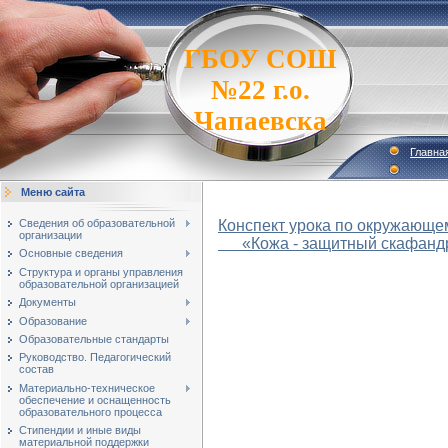
ГБОУ СОШ
№22 г.о.
Чапаевска
Главна
Меню сайта
Сведения об образовательной
Конспект урока по окружающем
организации
«Кожа - защитный скафандр
Основные сведения
Структура и органы управления
образовательной организацией
Документы
Образование
Образовательные стандарты
Руководство. Педагогический
состав
Материально-техническое
обеспечение и оснащенность
образовательного процесса
Стипендии и иные виды
материальной поддержки