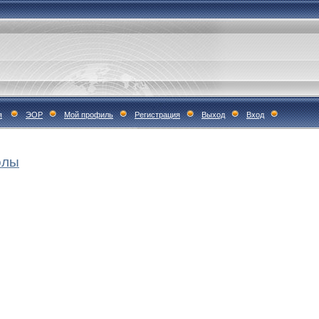
я
ЭОР
Мой профиль
Регистрация
Выход
Вход
олы