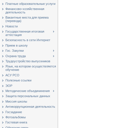
Платные образовательные услуги
Финансово-хозяйственная
деятельность
Вакантные места для приема
(перевода)
Новости
Государственная итоговая
аттестация
Безопасность в сети Интернет
Прием в школу
Гос. Закупки
Охрана труда
Трудоустройство выпускников
Язык, на котором осуществляется
обучение
АСУ РСО
Полезные ссылки
ЭОР
Методические объедининения
Защита персональных данных
Миссия школы
Антикоррупционная деятельность
Госзадание
Фотоальбомы
Гостевая книга
Обратная связь