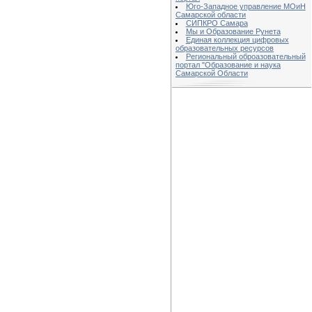
Юго-Западное управление МОиН
Самарской области
СИПКРО Самара
Мы и Образование Рунета
Единая коллекция цифровых
образовательных ресурсов
Региональный оброазовательный
портал "Образование и наука
Самарской Области