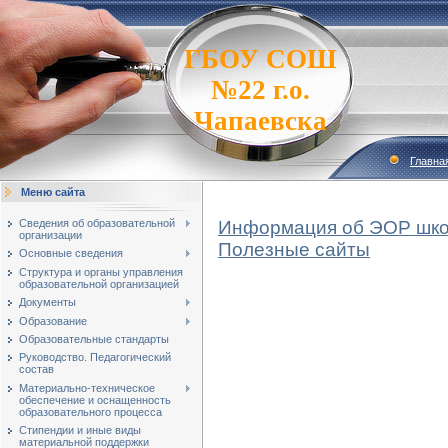
ГБОУ СОШ
№22 г.о.
Чапаевска
Главна
Меню сайта
Сведения об образовательной
Информация об ЭОР шк
организации
Полезные сайты
Основные сведения
Структура и органы управления
образовательной организацией
Документы
Образование
Образовательные стандарты
Руководство. Педагогический
состав
Материально-техническое
обеспечение и оснащенность
образовательного процесса
Стипендии и иные виды
материальной поддержки