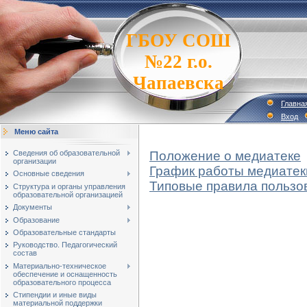
ГБОУ СОШ
№22 г.о.
Чапаевска
Главна
Вход
Меню сайта
Сведения об образовательной
Положение о медиатеке
организации
График работы медиатек
Основные сведения
Типовые правила пользо
Структура и органы управления
образовательной организацией
Документы
Образование
Образовательные стандарты
Руководство. Педагогический
состав
Материально-техническое
обеспечение и оснащенность
образовательного процесса
Стипендии и иные виды
материальной поддержки