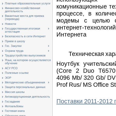
Платные образовательные услуги
комуникационные те
Финансово-хозяйственная
деятельность
процессе, в колич
Вакантные места для приема
модемы с целью о
(перевода)
Новости
интернет-технолог
Государственная итоговая
аттестация
Интернета
Безопасность в сети Интернет
Прием в школу
Гос. Закупки
Охрана труда
Техническая хар
Трудоустройство выпускников
Язык, на котором осуществляется
Ноутбук учительски
обучение
АСУ РСО
(Core 2 Duo T6570 
Полезные ссылки
4096 Mb/ 320 Gb/ DVD
ЭОР
Методические объедининения
Prof Rus/ MS Office S
Защита персональных данных
Миссия школы
Антикоррупционная деятельность
Поставки 2011-2012 г
Госзадание
Фотоальбомы
Гостевая книга
Обратная связь