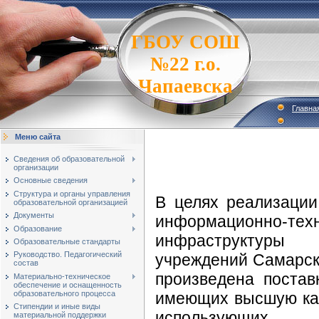
ГБОУ СОШ
№22 г.о.
Чапаевска
Главна
Меню сайта
Сведения об образовательной
организации
Основные сведения
Структура и органы управления
В целях реализаци
образовательной организацией
Документы
информационно-техн
Образование
инфраструктуры
Образовательные стандарты
Руководство. Педагогический
учреждений Самарско
состав
произведена постав
Материально-техническое
обеспечение и оснащенность
имеющих высшую кат
образовательного процесса
Стипендии и иные виды
использующи
материальной поддержки