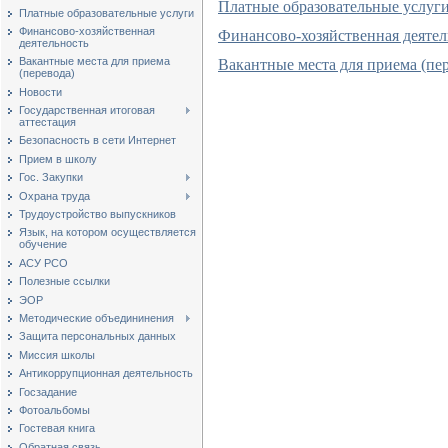
Платные образовательные услуг
Платные образовательные услуги
Финансово-хозяйственная
Финансово-хозяйственная деятел
деятельность
Вакантные места для приема
Вакантные места для приема (пе
(перевода)
Новости
Государственная итоговая
аттестация
Безопасность в сети Интернет
Прием в школу
Гос. Закупки
Охрана труда
Трудоустройство выпускников
Язык, на котором осуществляется
обучение
АСУ РСО
Полезные ссылки
ЭОР
Методические объедининения
Защита персональных данных
Миссия школы
Антикоррупционная деятельность
Госзадание
Фотоальбомы
Гостевая книга
Обратная связь