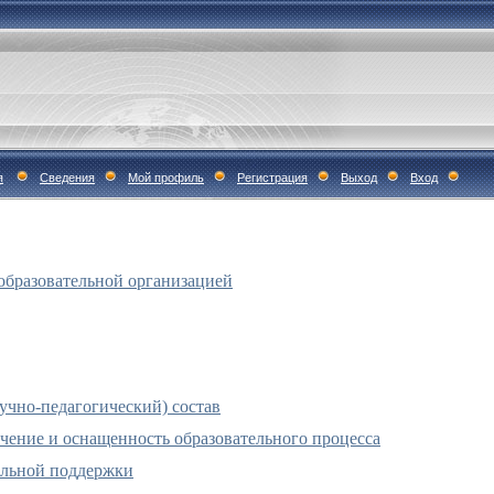
я
Сведения
Мой профиль
Регистрация
Выход
Вход
образовательной организацией
учно-педагогический) состав
чение и оснащенность образовательного процесса
альной поддержки