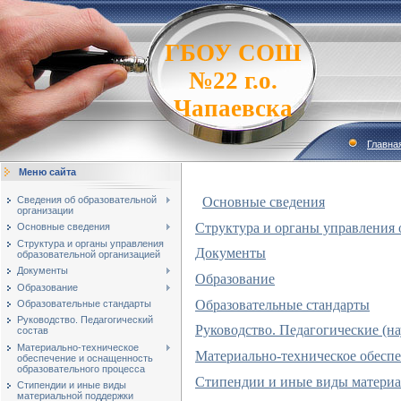
ГБОУ СОШ
№22 г.о.
Чапаевска
Главна
Меню сайта
Сведения об образовательной
Основные сведения
организации
Структура и органы управления 
Основные сведения
Структура и органы управления
Документы
образовательной организацией
Документы
Образование
Образование
Образовательные стандарты
Образовательные стандарты
Руководство. Педагогический
Руководство. Педагогические (на
состав
Материально-техническое
Материально-техническое обеспе
обеспечение и оснащенность
образовательного процесса
Стипендии и иные виды матери
Стипендии и иные виды
материальной поддержки