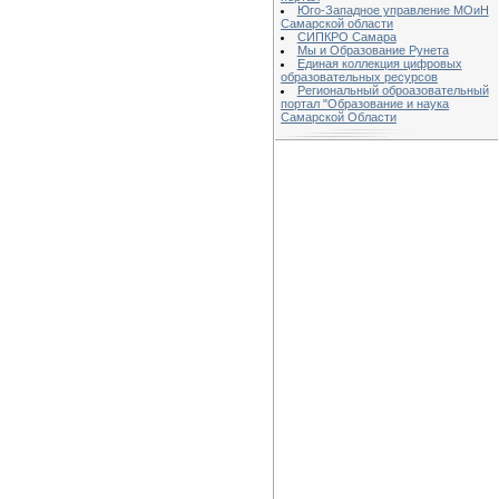
Юго-Западное управление МОиН
Самарской области
СИПКРО Самара
Мы и Образование Рунета
Единая коллекция цифровых
образовательных ресурсов
Региональный оброазовательный
портал "Образование и наука
Самарской Области