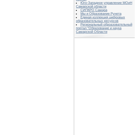
Юго-Западное управление МОиН
Самарской области
СИПКРО Самара
Мы и Образование Рунета
Единая коллекция цифровых
образовательных ресурсов
Региональный оброазовательный
портал "Образование и наука
Самарской Области