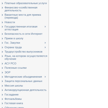
Платные образовательные услуги
Финансово-хозяйственная
деятельность
Вакантные места для приема
(перевода)
Новости
Государственная итоговая
аттестация
Безопасность в сети Интернет
Прием в школу
Гос. Закупки
Охрана труда
Трудоустройство выпускников
Язык, на котором осуществляется
обучение
АСУ РСО
Полезные ссылки
ЭОР
Методические объедининения
Защита персональных данных
Миссия школы
Антикоррупционная деятельность
Госзадание
Фотоальбомы
Гостевая книга
Обратная связь