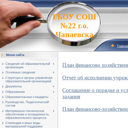
ГБОУ СОШ
№22 г.о.
Чапаевска
Главна
Меню сайта
Сведения об образовательной
План финансово хозяйствен
организации
Основные сведения
Отчет об исполнении учреж
Структура и органы управления
образовательной организацией
Документы
Соглашение о поря
дке и ус
Образование
задания
Образовательные стандарты
Руководство. Педагогический
состав
План финансово-хозяйственн
Материально-техническое
обеспечение и оснащенность
образовательного процесса
Стипендии и иные виды
материальной поддержки