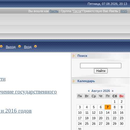
Пятница, 07.08.2026, 20:13
Вы вошли как
Гость
|
Группа
"
Гости
"
Приветствую Вас
Гость
|
RSS
Выход
Вход
Поиск
сти
Календарь
ечение государственного
«
Август 2026
»
Пн
Вт
Ср
Чт
Пт
Сб
Вс
1
2
3
4
5
6
7
8
9
 и 2016 годов
10
11
12
13
14
15
16
17
18
19
20
21
22
23
24
25
26
27
28
29
30
31