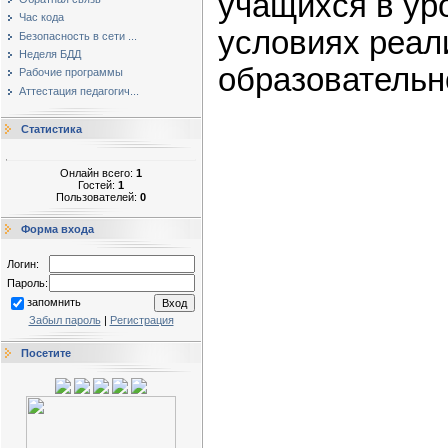
учащихся в ур
Час кода
условиях реал
Безопасность в сети ...
Неделя БДД
образовательн
Рабочие программы
Аттестация педагогич...
Статистика
Онлайн всего:
1
Гостей:
1
Пользователей:
0
Форма входа
Логин:
Пароль:
запомнить
Забыл пароль
|
Регистрация
Посетите