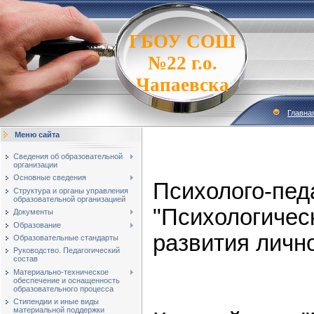
ГБОУ СОШ
№22 г.о.
Чапаевска
Главна
Меню сайта
Сведения об образовательной
организации
Основные сведения
Психолого-пед
Структура и органы управления
образовательной организацией
"Психологическ
Документы
Образование
развития личн
Образовательные стандарты
Руководство. Педагогический
состав
Материально-техническое
обеспечение и оснащенность
образовательного процесса
Стипендии и иные виды
материальной поддержки