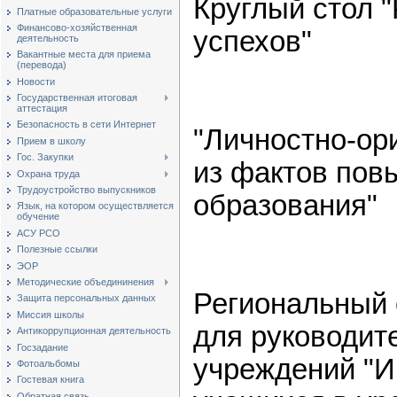
Круглый стол 
Платные образовательные услуги
Финансово-хозяйственная
успехов"
деятельность
Вакантные места для приема
(перевода)
Новости
Государственная итоговая
аттестация
Безопасность в сети Интернет
"Личностно-ор
Прием в школу
Гос. Закупки
из фактов пов
Охрана труда
Трудоустройство выпускников
образования"
Язык, на котором осуществляется
обучение
АСУ РСО
Полезные ссылки
ЭОР
Методические объедининения
Региональный
Защита персональных данных
Миссия школы
для руководит
Антикоррупционная деятельность
Госзадание
учреждений "И
Фотоальбомы
Гостевая книга
Обратная связь