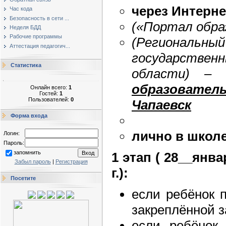
через Интернет
Час кода
Безопасность в сети ...
(«Портал обра
Неделя БДД
Рабочие программы
(Регион
Аттестация педагогич...
государстве
Статистика
области) 
образователь
Онлайн всего:
1
Гостей:
1
Пользователей:
0
Чапаевск
Форма входа
лично в школ
Логин:
Пароль:
запомнить
1 этап ( 28__янва
Забыл пароль
|
Регистрация
г.):
Посетите
если ребёнок 
закреплённой з
если ребёнок 