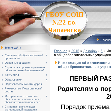
ГБОУ СОШ
№22 г.о.
Чапаевска
Главна
Меню сайта
Главная
»
2015
»
Декабрь
»
8
» Ин
в общеобразовательные учреждени
Сведения об образовательной
организации
Информация об организации 
Основные сведения
общеобразовательные учрежд
Структура и органы управления
образовательной организацией
Документы
ПЕРВЫЙ РАЗ
Образование
Образовательные стандарты
Родителям о пор
Руководство. Педагогический
состав
2
Материально-техническое
обеспечение и оснащенность
образовательного процесса
Порядок приема 
Стипендии и иные виды
материальной поддержки