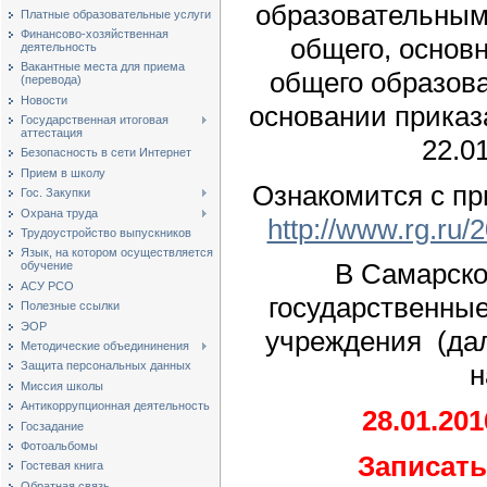
образовательным
Платные образовательные услуги
Финансово-хозяйственная
общего, основн
деятельность
Вакантные места для приема
общего образов
(перевода)
Новости
основании приказ
Государственная итоговая
аттестация
22.0
Безопасность в сети Интернет
Прием в школу
Ознакомится с пр
Гос. Закупки
Охрана труда
http://www.rg.ru/
Трудоустройство выпускников
Язык, на котором осуществляется
В Самарско
обучение
АСУ РСО
государственны
Полезные ссылки
ЭОР
учреждения (дал
Методические объедининения
н
Защита персональных данных
Миссия школы
Антикоррупционная деятельность
28.01.201
Госзадание
Фотоальбомы
Записать
Гостевая книга
Обратная связь