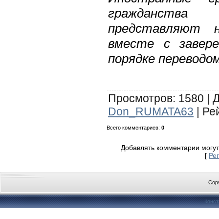
гражданств
представляют 
вместе с завер
порядке переводом
Просмотров
:
1580
|
Don_RUMATA63
|
Ре
Всего комментариев
:
0
Добавлять комментарии могут
[
Ре
Cop
Конст