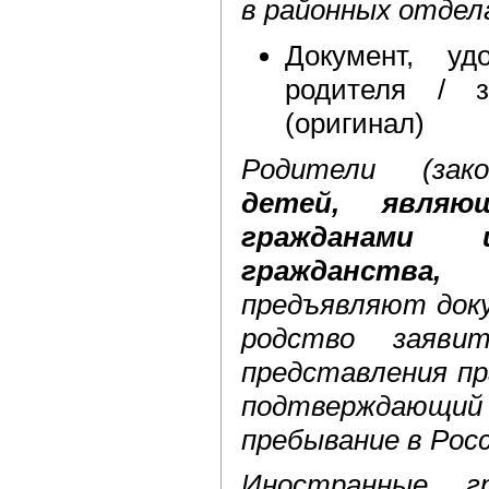
в районных отде
Документ, уд
родителя / з
(оригинал)
Родители (зак
детей, являю
гражданами
гражданства,
д
предъявляют док
родство заяви
представления пр
подтверждающи
пребывание в Рос
Иностранные г