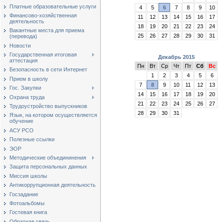
Платные образовательные услуги
4
5
6
7
8
9
10
Финансово-хозяйственная
11
12
13
14
15
16
17
деятельность
18
19
20
21
22
23
24
Вакантные места для приема
25
26
27
28
29
30
31
(перевода)
Новости
Государственная итоговая
Декабрь 2015
аттестация
Пн
Вт
Ср
Чт
Пт
Сб
Вс
Безопасность в сети Интернет
1
2
3
4
5
6
Прием в школу
7
8
9
10
11
12
13
Гос. Закупки
14
15
16
17
18
19
20
Охрана труда
21
22
23
24
25
26
27
Трудоустройство выпускников
28
29
30
31
Язык, на котором осуществляется
обучение
АСУ РСО
Полезные ссылки
ЭОР
Методические объедининения
Защита персональных данных
Миссия школы
Антикоррупционная деятельность
Госзадание
Фотоальбомы
Гостевая книга
Обратная связь