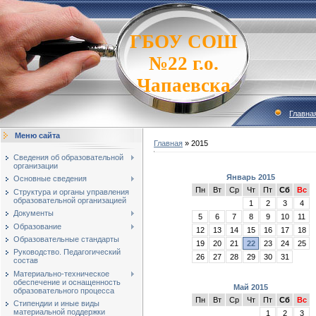
ГБОУ СОШ
№22 г.о.
Чапаевска
Главна
Меню сайта
Главная
»
2015
Сведения об образовательной
организации
Январь 2015
Основные сведения
Пн
Вт
Ср
Чт
Пт
Сб
Вс
Структура и органы управления
образовательной организацией
1
2
3
4
Документы
5
6
7
8
9
10
11
Образование
12
13
14
15
16
17
18
Образовательные стандарты
19
20
21
22
23
24
25
Руководство. Педагогический
26
27
28
29
30
31
состав
Материально-техническое
обеспечение и оснащенность
Май 2015
образовательного процесса
Пн
Вт
Ср
Чт
Пт
Сб
Вс
Стипендии и иные виды
материальной поддержки
1
2
3