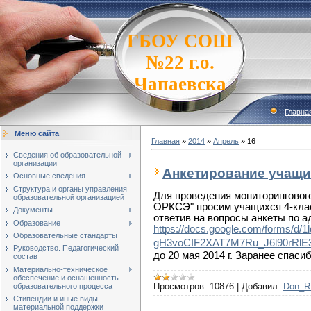
ГБОУ СОШ
№22 г.о.
Чапаевска
Главна
Меню сайта
Главная
»
2014
»
Апрель
»
16
Сведения об образовательной
организации
Анкетирование учащи
Основные сведения
Структура и органы управления
Для проведения мониторинговог
образовательной организацией
ОРКСЭ" просим учащихся 4-клас
Документы
ответив на вопросы анкеты по а
Образование
https://docs.google.com/forms/d/
Образовательные стандарты
gH3voCIF2XAT7M7Ru_J6l90rRlE3
Руководство. Педагогический
до 20 мая 2014 г. Заранее спасиб
состав
Материально-техническое
обеспечение и оснащенность
Просмотров:
10876
|
Добавил:
Don_
образовательного процесса
Стипендии и иные виды
материальной поддержки