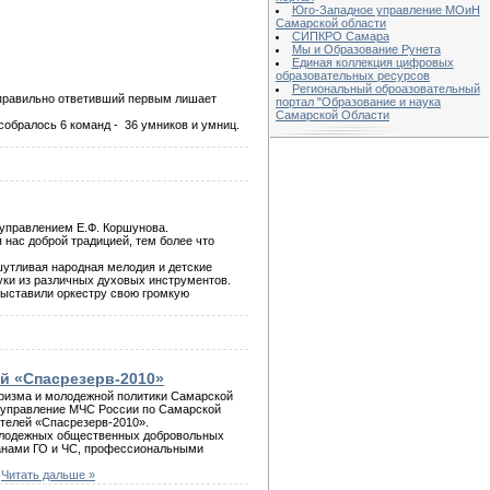
Юго-Западное управление МОиН
Самарской области
СИПКРО Самара
Мы и Образование Рунета
Единая коллекция цифровых
образовательных ресурсов
Региональный оброазовательный
м правильно ответивший первым лишает
портал "Образование и наука
Самарской Области
 собралось 6 команд - 36 умников и умниц.
 управлением Е.Ф. Коршунова.
 нас доброй традицией, тем более что
 шутливая народная мелодия и детские
уки из различных духовых инструментов.
выставили оркестру свою громкую
й «Спасрезерв-2010»
уризма и молодежной политики Самарской
е управление МЧС России по Самарской
ателей «Спасрезерв-2010».
молодежных общественных добровольных
ганами ГО и ЧС, профессиональными
.
Читать дальше »