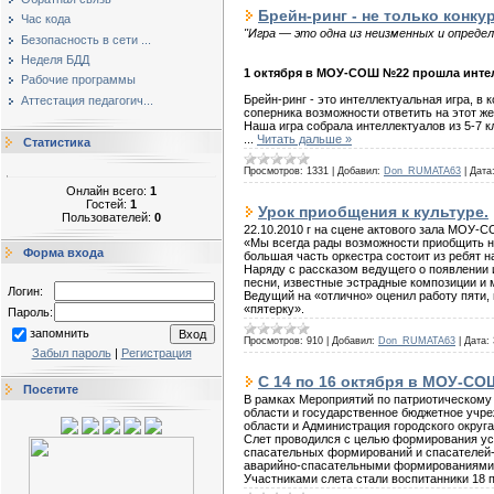
Брейн-ринг - не только конку
Час кода
"Игра — это одна из неизменных и опреде
Безопасность в сети ...
Неделя БДД
1 октября в МОУ-СОШ №22 прошла интел
Рабочие программы
Брейн-ринг - это интеллектуальная игра, в
Аттестация педагогич...
соперника возможности ответить на этот ж
Наша игра собрала интеллектуалов из 5-7 к
...
Читать дальше »
Статистика
Просмотров:
1331
|
Добавил:
Don_RUMATA63
|
Дата
Онлайн всего:
1
Гостей:
1
Урок приобщения к культуре.
Пользователей:
0
22.10.2010 г на сцене актового зала МОУ-
«Мы всегда рады возможности приобщить на
Форма входа
большая часть оркестра состоит из ребят 
Наряду с рассказом ведущего о появлении и
песни, известные эстрадные композиции и 
Логин:
Ведущий на «отлично» оценил работу пяти,
«пятерку».
Пароль:
запомнить
Просмотров:
910
|
Добавил:
Don_RUMATA63
|
Дата:
Забыл пароль
|
Регистрация
С 14 по 16 октября в МОУ-С
Посетите
В рамках Мероприятий по патриотическому 
области и государственное бюджетное учр
области и Администрация городского округ
Слет проводился с целью формирования ус
спасательных формирований и спасателей-
аварийно-спасательными формированиями 
Участниками слета стали воспитанники 18