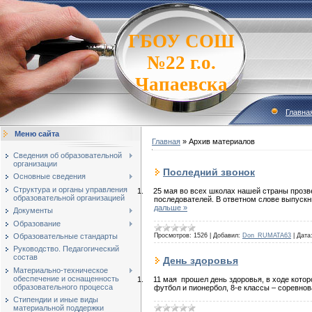
ГБОУ СОШ
№22 г.о.
Чапаевска
Главна
Меню сайта
Главная
»
Архив материалов
Сведения об образовательной
организации
Последний звонок
Основные сведения
Структура и органы управления
1.
25 мая во всех школах нашей страны прозве
образовательной организацией
последователей. В ответном слове выпускн
дальше »
Документы
Образование
Просмотров:
1526
|
Добавил:
Don_RUMATA63
|
Дата
Образовательные стандарты
Руководство. Педагогический
состав
День здоровья
Материально-техническое
обеспечение и оснащенность
1.
11 мая прошел день здоровья, в ходе кото
образовательного процесса
футбол и пионербол, 8-е классы – соревнов
Стипендии и иные виды
материальной поддержки