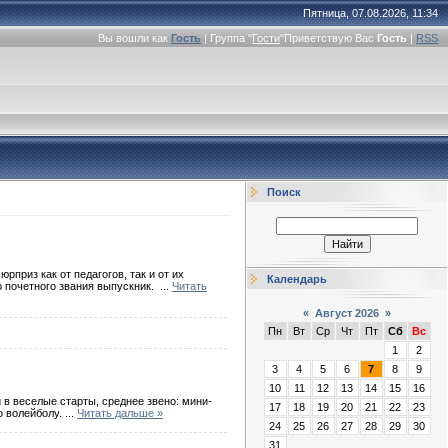
Пятница, 07.08.2026, 11:34
Вы вошли как
Гость
|
Группа
"
Гости
"
Приветствую Вас
Гость
|
RSS
Поиск
приз как от педагогов, так и от их
Календарь
о почетного звания выпускник.
...
Читать
«
Август 2026
»
Пн
Вт
Ср
Чт
Пт
Сб
Вс
1
2
3
4
5
6
7
8
9
10
11
12
13
14
15
16
в веселые старты, среднее звено: мини-
17
18
19
20
21
22
23
о волейболу.
...
Читать дальше »
24
25
26
27
28
29
30
31