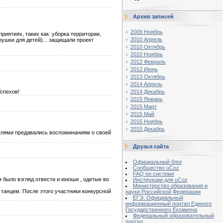
Архив записей
2009 Ноябрь
иятиях, таких как: уборка территории,
2010 Апрель
ушки для детей)... защищали проект
2010 Октябрь
2010 Ноябрь
2012 Февраль
2012 Июнь
2013 Октябрь
2014 Апрель
2014 Декабрь
спехов!
2015 Январь
2015 Март
2015 Май
2015 Ноябрь
2015 Декабрь
телями предавались воспоминаниям о своей
Друзья сайта
Официальный блог
Сообщество uCoz
FAQ по системе
 было взгляд отвести и юноши , одетые во
Инструкции для uCoz
Министерство образования и
танцем. После этого участники конкурсной
науки Российской Федерации
ЕГЭ. Официальный
информационный портал Единого
Государственного Екзамена
Федеральный образовательный
портал