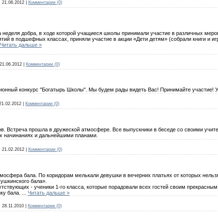
:
21.06.2012
|
Комментарии (0)
еделя добра, в ходе которой учащиеся школы принимали участие в различных меропр
ий в подшефных классах, приняли участие в акции «Дети детям» (собрали книги и игр
Читать дальше »
21.06.2012
|
Комментарии (0)
ционный конкурс "Богатырь Школы". Мы будем рады видеть Вас! Принимайте участие! У
21.02.2012
|
Комментарии (0)
ов. Встреча прошла в дружеской атмосфере. Все выпускники в беседе со своими учи
их начинаниях и дальнейшими планами.
:
21.02.2012
|
Комментарии (0)
мосфера бала. По коридорам мелькали девушки в вечерних платьях от которых нельзя
Пушкинского бала».
тствующих - ученики 1-го класса, которые порадовали всех гостей своим прекрасным 
ку бала.
...
Читать дальше »
:
28.11.2010
|
Комментарии (0)