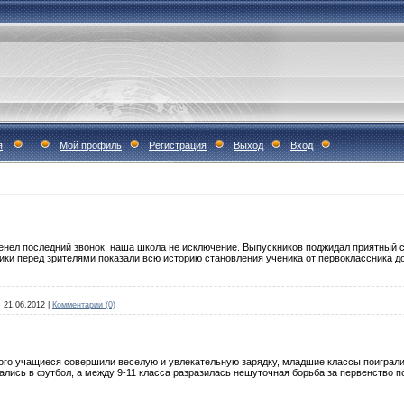
я
Мой профиль
Регистрация
Выход
Вход
нел последний звонок, наша школа не исключение. Выпускников поджидал приятный сюр
ики перед зрителями показали всю историю становления ученика от первоклассника д
:
21.06.2012
|
Комментарии (0)
рого учащиеся совершили веселую и увлекательную зарядку, младшие классы поиграли 
ались в футбол, а между 9-11 класса разразилась нешуточная борьба за первенство п