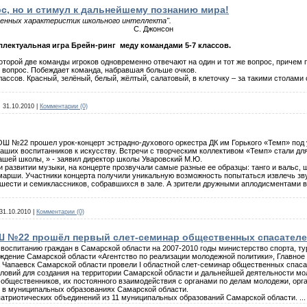
рс, но и стимул к дальнейшему познанию мира!
ленных характеристик школьного интеллекта".
С. Джонсон
лектуальная игра Брейн-ринг меду командами 5-7 классов.
 которой две команды игроков одновременно отвечают на один и тот же вопрос, приче
е вопрос. Побеждает команда, набравшая больше очков.
лассов. Красный, зелёный, белый, жёлтый, салатовый, в клеточку – за такими столами
:
31.10.2010
|
Комментарии (0)
СОШ №22 прошел урок-концерт эстрадно-духового оркестра ДК им Горького «Темп» под
ших воспитанников к искусству. Встречи с творческим коллективом «Темп» стали для
нашей школы, » - заявил директор школы Уваровский М.Ю.
 развитии музыки, на концерте прозвучали самые разные ее образцы: танго и вальс,
марши. Участники концерта получили уникальную возможность попытаться извлечь зв
 шести и семиклассников, собравшихся в зале. А зрители дружными аплодисментами 
31.10.2010
|
Комментарии (0)
ОШ №22 прошёл первый слет-семинар общественных спасателе
воспитанию граждан в Самарской области на 2007-2010 годы министерство спорта, т
еждение Самарской области «Агентство по реализации молодежной политики», Главно
а Чапаевск Самарской области провели I областной слет-семинар общественных спас
ловий для создания на территории Самарской области и дальнейшей деятельности 
общественников, их постоянного взаимодействия с органами по делам молодежи, ор
в муниципальных образованиях Самарской области.
 патриотических объединений из 11 муниципальных образований Самарской области.
..