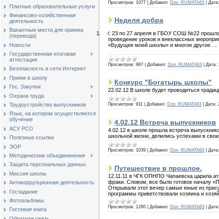
Просмотров:
1077
|
Добавил:
Don_RUMATA63
|
Дата
Платные образовательные услуги
Финансово-хозяйственная
Неделя добра
деятельность
Вакантные места для приема
1.
23 по 27 апреля в ГБОУ СОШ №22 прошла н
С
(перевода)
проведение уроков и внеклассных мероприят
Новости
«Будущее моей школы» и многое другое.
...
Государственная итоговая
аттестация
Просмотров:
987
|
Добавил:
Don_RUMATA63
|
Дата:
Безопасность в сети Интернет
Прием в школу
Конкурс "Богатырь школы"
Гос. Закупки
22.02.12 В школе будет проводиться тради
Охрана труда
Трудоустройство выпускников
Просмотров:
911
|
Добавил:
Don_RUMATA63
|
Дата:
Язык, на котором осуществляется
обучение
4.02.12 Встреча выпускников
АСУ РСО
4.02.12 в школе прошла встреча выпускник
школьной жизни, делились успехами в сво
Полезные ссылки
ЭОР
Просмотров:
1039
|
Добавил:
Don_RUMATA63
|
Дата
Методические объедининения
Защита персональных данных
Путешествие в прошлое.
Миссия школы
12.11.11 в ЧГК ОПНПО Чапаевска царила ат
фраки. Словом, все было готовок началу «
Антикоррупционная деятельность
Открывали этот вечер самые юные из прису
Госзадание
программы приветствовали хозяина и хозяй
Фотоальбомы
Просмотров:
1280
|
Добавил:
Don_RUMATA63
|
Дата
Гостевая книга
Обратная связь